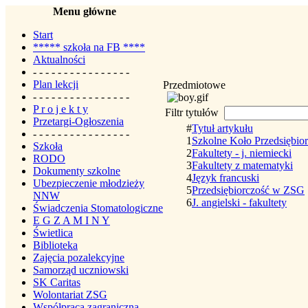
Menu główne
Start
***** szkoła na FB ****
Aktualności
- - - - - - - - - - - - - - - -
Plan lekcji
Przedmiotowe
- - - - - - - - - - - - - - - -
P r o j e k t y
Filtr tytułów
Przetargi-Ogłoszenia
#
Tytuł artykułu
- - - - - - - - - - - - - - - -
1
Szkolne Koło Przedsiębior
Szkoła
2
Fakultety - j. niemiecki
RODO
3
Fakultety z matematyki
Dokumenty szkolne
4
Język francuski
Ubezpieczenie młodzieży
5
Przedsiębiorczość w ZSG
NNW
6
J. angielski - fakultety
Świadczenia Stomatologiczne
E G Z A M I N Y
Świetlica
Biblioteka
Zajęcia pozalekcyjne
Samorząd uczniowski
SK Caritas
Wolontariat ZSG
Współpraca zagraniczna