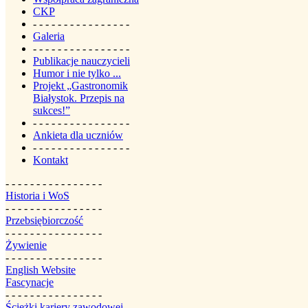
CKP
- - - - - - - - - - - - - - - -
Galeria
- - - - - - - - - - - - - - - -
Publikacje nauczycieli
Humor i nie tylko ...
Projekt „Gastronomik
Białystok. Przepis na
sukces!”
- - - - - - - - - - - - - - - -
Ankieta dla uczniów
- - - - - - - - - - - - - - - -
Kontakt
- - - - - - - - - - - - - - - -
Historia i WoS
- - - - - - - - - - - - - - - -
Przebsiębiorczość
- - - - - - - - - - - - - - - -
Żywienie
- - - - - - - - - - - - - - - -
English Website
Fascynacje
- - - - - - - - - - - - - - - -
Ścieżki kariery zawodowej