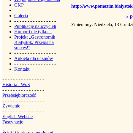
CKP
http://www.pomozim.bialysto
- - - - - - - - - - - - - - - -
Galeria
< P
- - - - - - - - - - - - - - - -
Zmieniony: Niedziela, 13 Grudz
Publikacje nauczycieli
Humor i nie tylko ...
Projekt „Gastronomik
Białystok. Przepis na
sukces!”
- - - - - - - - - - - - - - - -
Ankieta dla uczniów
- - - - - - - - - - - - - - - -
Kontakt
- - - - - - - - - - - - - - - -
Historia i WoS
- - - - - - - - - - - - - - - -
Przebsiębiorczość
- - - - - - - - - - - - - - - -
Żywienie
- - - - - - - - - - - - - - - -
English Website
Fascynacje
- - - - - - - - - - - - - - - -
Ścieżki kariery zawodowej