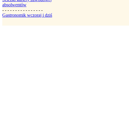
absolwentów
- - - - - - - - - - - - - - - -
Gastronomik wczoraj i dziś