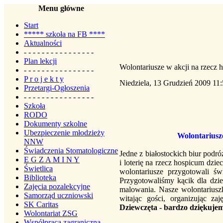
Menu główne
Start
***** szkoła na FB ****
Aktualności
- - - - - - - - - - - - - - - -
Plan lekcji
Wolontariusze w akcji na rzecz 
- - - - - - - - - - - - - - - -
P r o j e k t y
Niedziela, 13 Grudzień 2009 11
Przetargi-Ogłoszenia
- - - - - - - - - - - - - - - -
Szkoła
RODO
Dokumenty szkolne
Ubezpieczenie młodzieży
Wolontariusze
NNW
Świadczenia Stomatologiczne
Jedne z białostockich biur podró
E G Z A M I N Y
i loterię na rzecz hospicum dzie
Świetlica
wolontariusze przygotowali świ
Biblioteka
Przygotowaliśmy kącik dla dzie
Zajęcia pozalekcyjne
malowania. Nasze wolontariusz
Samorząd uczniowski
witając gości, organizując za
SK Caritas
Dziewczęta - bardzo dziękujem
Wolontariat ZSG
Współpraca zagraniczna