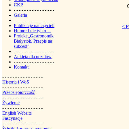
CKP
O
- - - - - - - - - - - - - - - -
Galeria
- - - - - - - - - - - - - - - -
Publikacje nauczycieli
< P
Humor i nie tylko ...
Projekt „Gastronomik
Białystok. Przepis na
sukces!”
- - - - - - - - - - - - - - - -
Ankieta dla uczniów
- - - - - - - - - - - - - - - -
Kontakt
- - - - - - - - - - - - - - - -
Historia i WoS
- - - - - - - - - - - - - - - -
Przebsiębiorczość
- - - - - - - - - - - - - - - -
Żywienie
- - - - - - - - - - - - - - - -
English Website
Fascynacje
- - - - - - - - - - - - - - - -
Ścieżki kariery zawodowej