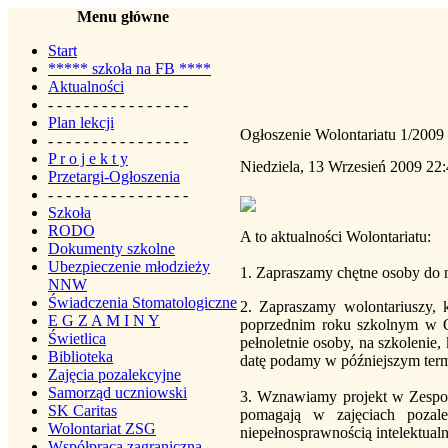
Menu główne
Start
***** szkoła na FB ****
Aktualności
- - - - - - - - - - - - - - - -
Plan lekcji
Ogłoszenie Wolontariatu 1/2009
- - - - - - - - - - - - - - - -
P r o j e k t y
Niedziela, 13 Wrzesień 2009 22
Przetargi-Ogłoszenia
- - - - - - - - - - - - - - - -
Szkoła
RODO
A to aktualności Wolontariatu:
Dokumenty szkolne
Ubezpieczenie młodzieży
1. Zapraszamy chętne osoby do 
NNW
Świadczenia Stomatologiczne
2. Zapraszamy wolontariuszy,
E G Z A M I N Y
poprzednim roku szkolnym w O
Świetlica
pełnoletnie osoby, na szkolenie,
Biblioteka
datę podamy w późniejszym term
Zajęcia pozalekcyjne
Samorząd uczniowski
3. Wznawiamy projekt w Zespol
SK Caritas
pomagają w zajęciach pozal
Wolontariat ZSG
niepełnosprawnością intelektualn
Współpraca zagraniczna