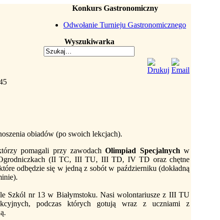
Konkurs Gastronomiczny
Odwołanie Turnieju Gastronomicznego
Wyszukiwarka
:45
noszenia obiadów (po swoich lekcjach).
 którzy pomagali przy zawodach
Olimpiad Specjalnych
w
grodniczkach (II TC, III TU, III TD, IV TD oraz chętne
 które odbędzie się w jedną z sobót w październiku (dokładną
inie).
e Szkól nr 13 w Białymstoku. Nasi wolontariusze z III TU
ekcyjnych, podczas których gotują wraz z uczniami z
ą.