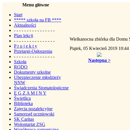
Menu główne
Start
***** szkoła na FB ****
Aktualności
- - - - - - - - - - - - - - - -
Plan lekcji
Wielkanocna zbiórka dla Domu 
- - - - - - - - - - - - - - - -
P r o j e k t y
Piątek, 05 Kwiecień 2019 10:44
Przetargi-Ogłoszenia
- - - - - - - - - - - - - - - -
Następna >
Szkoła
RODO
Dokumenty szkolne
Ubezpieczenie młodzieży
NNW
Świadczenia Stomatologiczne
E G Z A M I N Y
Świetlica
Biblioteka
Zajęcia pozalekcyjne
Samorząd uczniowski
SK Caritas
Wolontariat ZSG
Współpraca zagraniczna