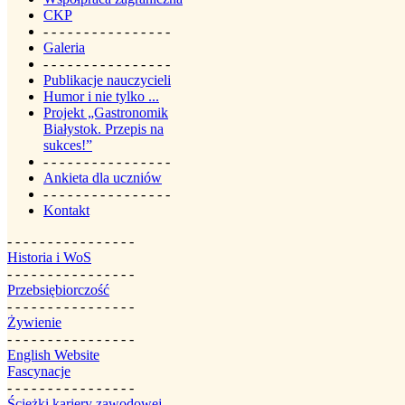
CKP
- - - - - - - - - - - - - - - -
Galeria
- - - - - - - - - - - - - - - -
Publikacje nauczycieli
Humor i nie tylko ...
Projekt „Gastronomik
Białystok. Przepis na
sukces!”
- - - - - - - - - - - - - - - -
Ankieta dla uczniów
- - - - - - - - - - - - - - - -
Kontakt
- - - - - - - - - - - - - - - -
Historia i WoS
- - - - - - - - - - - - - - - -
Przebsiębiorczość
- - - - - - - - - - - - - - - -
Żywienie
- - - - - - - - - - - - - - - -
English Website
Fascynacje
- - - - - - - - - - - - - - - -
Ścieżki kariery zawodowej